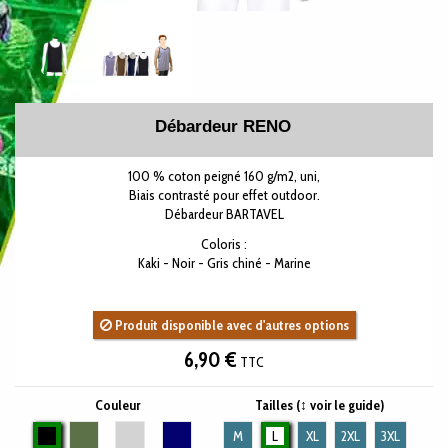
Débardeur RENO
100 % coton peigné 160 g/m2, uni,
Biais contrasté pour effet outdoor.
Débardeur BARTAVEL
Coloris :
Kaki - Noir - Gris chiné - Marine
Produit disponible avec d'autres options
6,90 €
TTC
Couleur
Tailles (↕ voir le guide)
Noir
Kaki
Gris chiné
Marine
M
L
XL
2XL
3XL