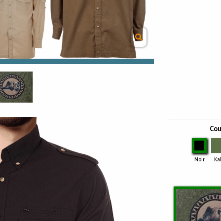
Cou
Noir
Noir
Ka