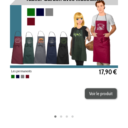
Vert bouteille
Navy
Gris
Bordeaux
17,90 €
Les permanents
Vert bouteille
Navy
Gris
Bordeaux
Voir le produit