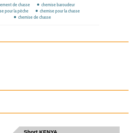
tement de chasse
chemise baroudeur
se pour la pêche
chemise pour la chasse
chemise de chasse
Short KENYA