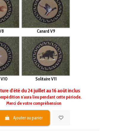
 V8
Canard V9
 V10
Solitaire V11
ure d'été du 24 juillet au 16 août inclus
expédition n'aura lieu pendant cette période.
Merci de votre compréhension
Ajouter au panier