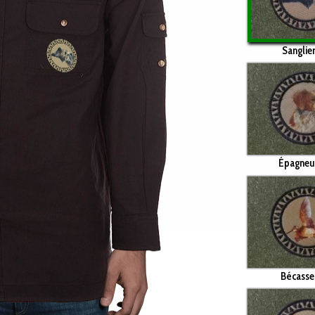
Sanglie
Épagneu
Bécasse