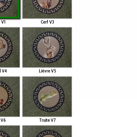
r V1
Cerf V3
l V4
Lièvre V5
 V6
Truite V7