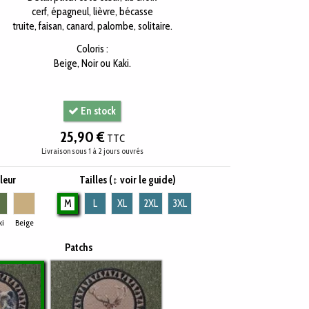
cerf, épagneul, lièvre, bécasse
truite, faisan, canard, palombe, solitaire.
Coloris :
Beige, Noir ou Kaki.
En stock
25,90 €
TTC
Livraison sous 1 à 2 jours ouvrés
leur
Tailles (↕ voir le guide)
Kaki
Beige
M
L
XL
2XL
3XL
ki
Beige
Patchs