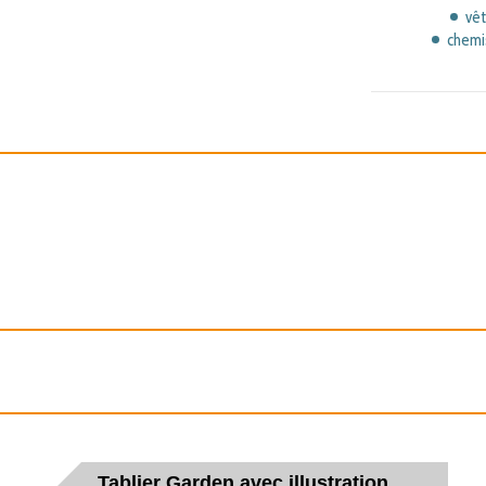
vê
chemi
Tablier Garden avec illustration