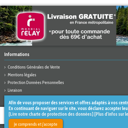
Informations
Conditions Générales de Vente
Mentions légales
Protection Données Personnelles
Livraison
Catalogue en ligne
Afin de vous proposer des services et offres adaptés à vos centre
En continuant de naviguer sur le site, vous déclarez accepter leu
[Lire notre charte de protection des données]
[Plus d'infos sur l
Conçu et réalisé par
LE STUDIO
Kevengo
Je comprends et j'accepte