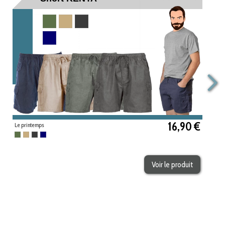
Kaki
Beige
Gris anthracite
Marine
16,90 €
Le printemps
Kaki
Beige
Gris anthracite
Marine
Voir le produit