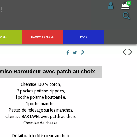
0
!
EMISES
BLOUSONS & VESTES
PACKS
mise Baroudeur avec patch au choix
Chemise 100 % coton,
2 poches poitrine zippées,
1 poche poitrine boutonnée,
1 poche manche.
Pattes de relevage sur les manches.
Chemise BARTAVEL avec patch au choix.
Chemise de chasse.
Détail patch côté cœur, au choix