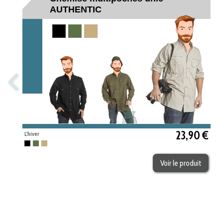
AUTHENTIC
Noir
Kaki
Beige
23,90 €
L'hiver
Noir
Kaki
Beige
Voir le produit