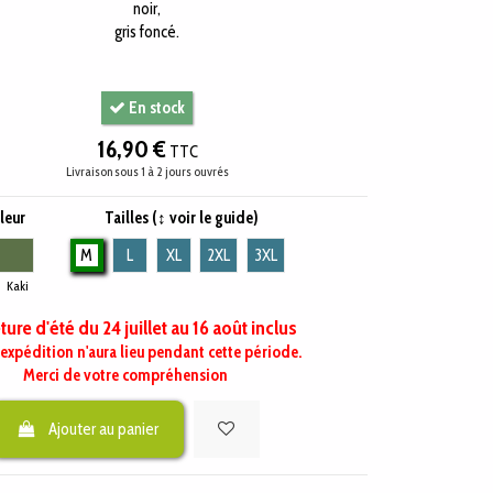
noir,
gris foncé.
En stock
16,90 €
TTC
Livraison sous 1 à 2 jours ouvrés
leur
Tailles (↕ voir le guide)
Kaki
M
L
XL
2XL
3XL
Kaki
ure d'été du 24 juillet au 16 août inclus
expédition n'aura lieu pendant cette période.
Merci de votre compréhension
Ajouter au panier