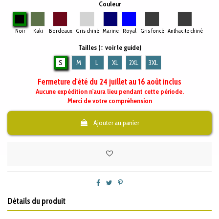
Couleur
Noir
Kaki
Bordeaux
Gris chiné
Marine
Royal
Gris foncé
Anthacite ch
Noir
Kaki
Bordeaux
Gris chiné
Marine
Royal
Gris foncé
Anthacite chiné
Tailles (↕ voir le guide)
S
M
L
XL
2XL
3XL
Fermeture d'été du 24 juillet au 16 août inclus
Aucune expédition n'aura lieu pendant cette période.
Merci de votre compréhension
Ajouter au panier
Détails du produit