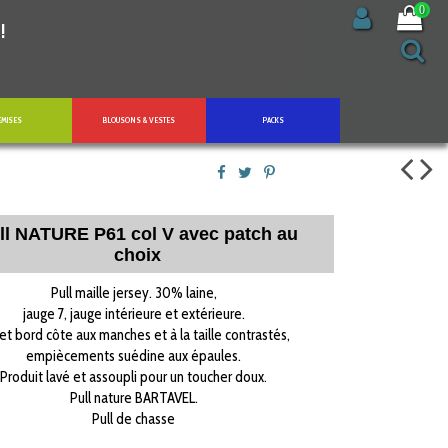
0
!
EMISES
BLOUSONS & VESTES
PACKS
ll NATURE P61 col V avec patch au
choix
Pull maille jersey. 30% laine,
jauge 7, jauge intérieure et extérieure.
 et bord côte aux manches et à la taille contrastés,
empiècements suédine aux épaules.
Produit lavé et assoupli pour un toucher doux.
Pull nature BARTAVEL.
Pull de chasse