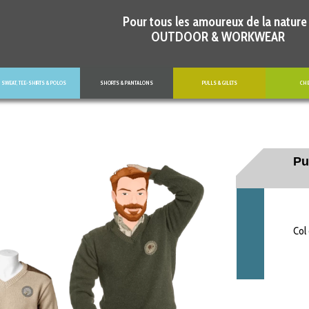
Pour tous les amoureux de la nature 
OUTDOOR & WORKWEAR
SWEAT, TEE-SHIRTS & POLOS
SHORTS & PANTALONS
PULLS & GILETS
CH
Pu
Col