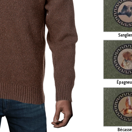
Sanglie
Épagneu
Bécasse