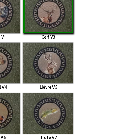
r V1
Cerf V3
l V4
Lièvre V5
 V6
Truite V7