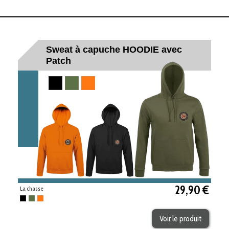
Sweat à capuche HOODIE avec
Patch
Noir
Kaki
Orange
29,90 €
La chasse
Noir
Kaki
Orange
Voir le produit