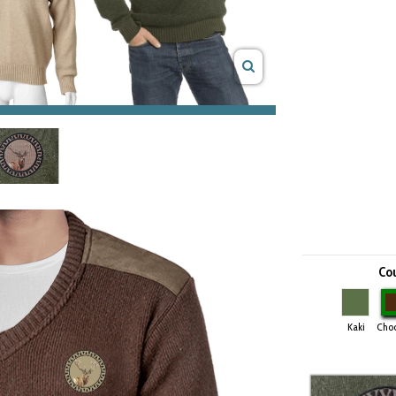
Cou
Kaki
Kaki
Choc