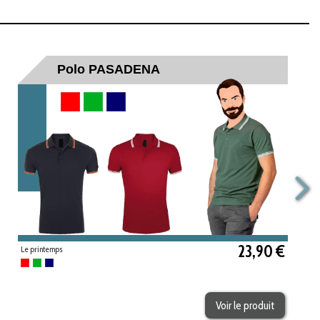
Polo PASADENA
Rouge
Vert
Marine
23,90 €
Le printemps
Rouge
Vert
Marine
Voir le produit