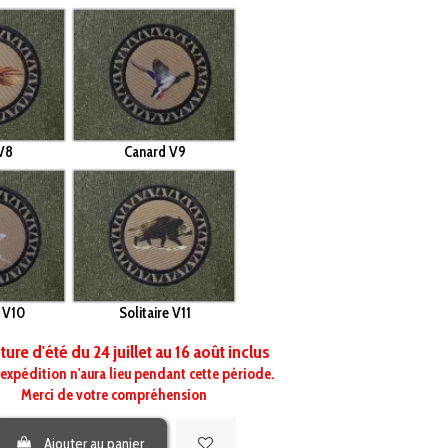
 V8
Canard V9
 V10
Solitaire V11
ure d'été du 24 juillet au 16 août inclus
expédition n'aura lieu pendant cette période.
Merci de votre compréhension
Ajouter au panier