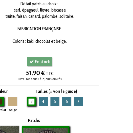
Détail patch au choix :
cerf, épagneul, lièvre, bécasse
truite, faisan, canard, palombe, solitaire.
FABRICATION FRANÇAISE.
Coloris : kaki, chocolat et beige.
En stock
51,90 €
TTC
Livraison sous 1 à 2 jours ouvrés
leur
Tailles (↕ voir le guide)
Chocolat
Beige
3
4
5
6
7
olat
Beige
Patchs