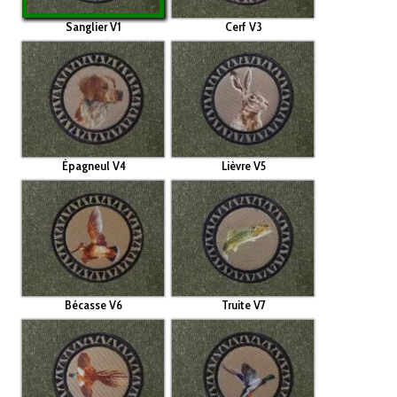
Sanglier V1
Cerf V3
Épagneul V4
Lièvre V5
Bécasse V6
Truite V7