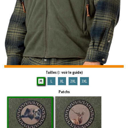
Tailles (↕ voir le guide)
M
L
XL
2XL
3XL
Patchs