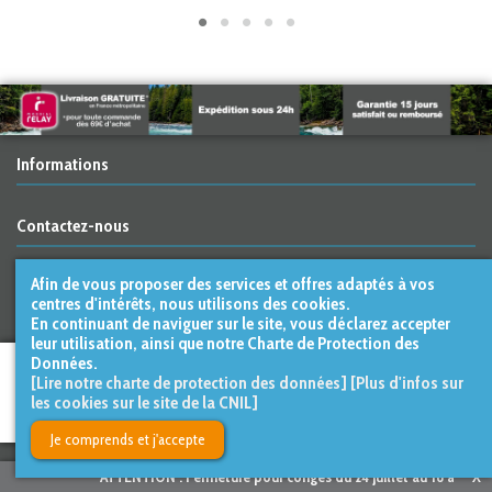
Informations
Contactez-nous
Afin de vous proposer des services et offres adaptés à vos
Suivez nous
centres d'intérêts, nous utilisons des cookies.
En continuant de naviguer sur le site, vous déclarez accepter
leur utilisation, ainsi que notre Charte de Protection des
Données.
[Lire notre charte de protection des données]
[Plus d'infos sur
les cookies sur le site de la CNIL]
Conçu et réalisé par
LE STUDIO
Kevengo
Je comprends et j'accepte
ATTENTION : Fermeture pour congés du 24 juillet au 16 août inclus.
X