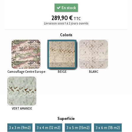
En stock
289,90 €
TTC
Livraison sous 1 à 2 jours ouvrés
Coloris
Camouflage Centre Europe
BEIGE
BLANC
Camouflage Centre Europe
BEIGE
BLANC
VERT AMANDE
VERT AMANDE
Superficie
3 x 3 m (9m2)
3 x 4 m (12 m2)
3 x 5 m (15m2)
3 x 6 m (18 m2)