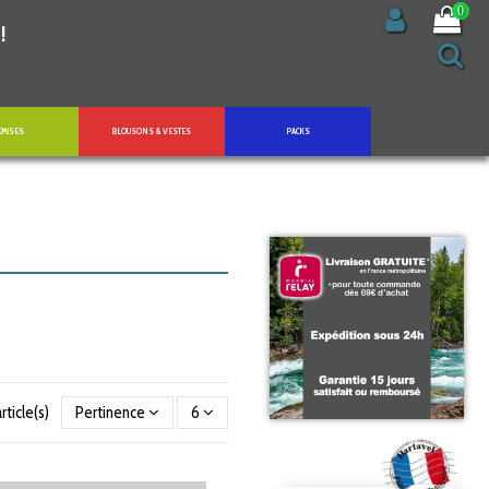
0
!
EMISES
BLOUSONS & VESTES
PACKS
rticle(s)
Pertinence
6