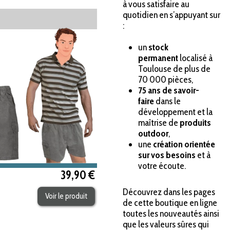
à vous satisfaire au
quotidien en s’appuyant sur
:
un
stock
permanent
localisé à
Toulouse de plus de
70 000 pièces,
75 ans de savoir-
faire
dans le
développement et la
maîtrise de
produits
outdoor
,
une
création orientée
sur vos besoins
et à
votre écoute.
39,90 €
Découvrez dans les pages
Voir le produit
de cette boutique en ligne
toutes les nouveautés ainsi
que les valeurs sûres qui