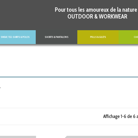
Pour tous les amoureux de la nature 
OUTDOOR & WORKWEAR
SWEAT, TEE-SHIRTS & POLOS
SHORTS & PANTALONS
PULLS & GILETS
CH
.
Affichage 1-6 de 6 a