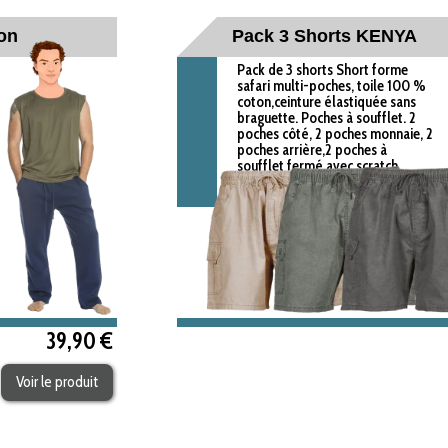
on
Pack 3 Shorts KENYA
Pack de 3 shorts Short forme
safari multi-poches, toile 100 %
coton,ceinture élastiquée sans
braguette. Poches à soufflet. 2
poches côté, 2 poches monnaie, 2
poches arrière,2 poches à
soufflet fermé avec scratch.
Short BARTAVEL Coloris :
anthracite + beige + kaki
39,90 €
Voir le produit